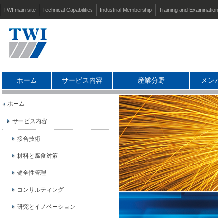
TWI main site
Technical Capabilities
Industrial Membership
Training and Examinatio
ホーム
サービス内容
産業分野
メン
ホーム
サービス内容
接合技術
材料と腐食対策
健全性管理
コンサルティング
研究とイノベーション