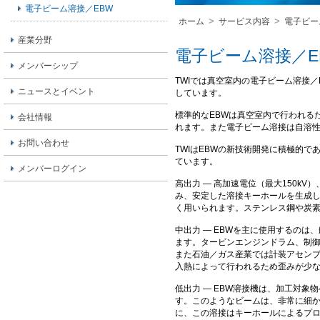
電子ビーム溶接／EBW
>
>
ホーム
サービス内容
電子ビー
産業分野
電子ビーム溶接／E
メンバーシップ
TWIでは真空室内の電子ビーム溶接
ニュースとイベント
しています。
標準的なEBWは真空室内で行われる
会社情報
れます。また電子ビーム溶接は自溶
お問い合わせ
TWIはEBWの新技術開発に積極的
ています。
メンバーログイン
高出力 ― 高加速電位（最大150k
み、安定した溶接キーホールを生成
く用いられます。ステンレス鋼や炭
中出力 ― EBWを主に使用するのは
ます。タービンエンジンドラム、制
また石油／ガス産業では計装アセンブ
入熱によって行われるため歪みが少
低出力 ― EBW溶接機は、加工対
す。このようなビームは、非常に細
に、この溶接はキーホールによるプ